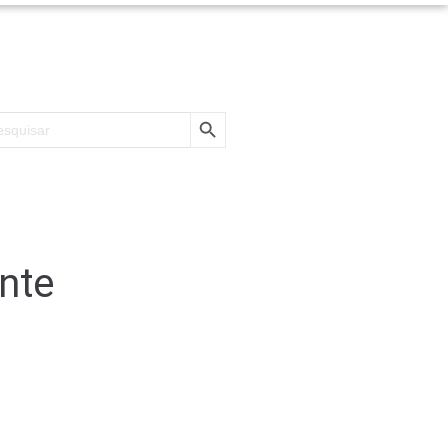
SEARCH BUTTON
rch
nte