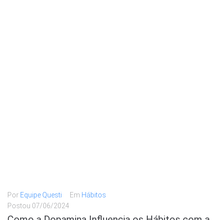
Por
Equipe Questi
Em
Hábitos
Postou
07/06/2024
Como a Dopamina Influencia os Hábitos com a