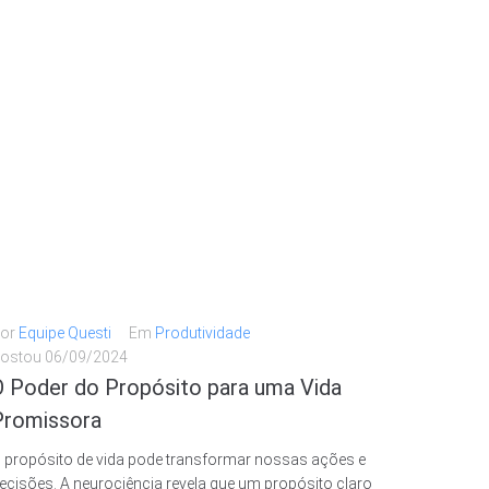
or
Equipe Questi
Em
Produtividade
ostou
06/09/2024
O Poder do Propósito para uma Vida
Promissora
 propósito de vida pode transformar nossas ações e
ecisões. A neurociência revela que um propósito claro