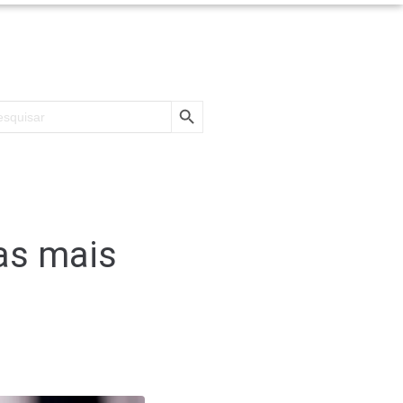
SEARCH BUTTON
rch
as mais