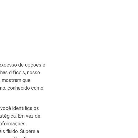
, excesso de opções e
as difíceis, nosso
s mostram que
meno, conhecido como
 você identifica os
atégica. Em vez de
 informações
is fluido. Supere a