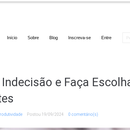
Sea
Início
Sobre
Blog
Inscreva-se
Entre
for:
 Indecisão e Faça Escolh
tes
rodutividade
Postou
19/09/2024
0 comentário(s)