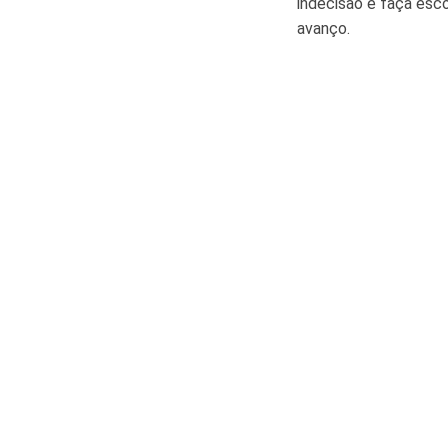
indecisão e faça esco
avanço.