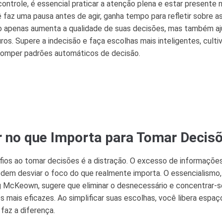
controle, é essencial praticar a atenção plena e estar present
 faz uma pausa antes de agir, ganha tempo para refletir sobre 
o apenas aumenta a qualidade de suas decisões, mas também aju
os. Supere a indecisão e faça escolhas mais inteligentes, cult
rromper padrões automáticos de decisão.
 no que Importa para Tomar Decisõ
ios ao tomar decisões é a distração. O excesso de informações
odem desviar o foco do que realmente importa. O essencialismo
g McKeown, sugere que eliminar o desnecessário e concentrar-se
 mais eficazes. Ao simplificar suas escolhas, você libera espa
faz a diferença.