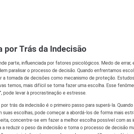
a por Trás da Indecisão
nde parte, influenciada por fatores psicológicos. Medo de errar
em paralisar o processo de decisão. Quando enfrentamos escolh
tar a tomada de decisões como mecanismo de proteção. Estudo
ivas temos, mais difícil se torna fazer uma escolha. Esse fenô
, pode levar à procrastinação e estresse.
 por trás da indecisão é o primeiro passo para superá-la. Quando
am suas escolhas, pode começar a abordá-los de forma mais estr
feita, concentre-se em fazer a melhor escolha possível com as
da a reduzir o peso da indecisão e torna o processo de decisão ma