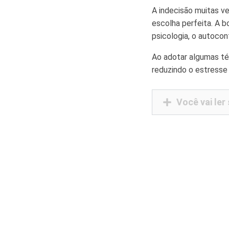
A indecisão muitas 
escolha perfeita. A b
psicologia, o autoco
Ao adotar algumas té
reduzindo o estresse
Você vai ler