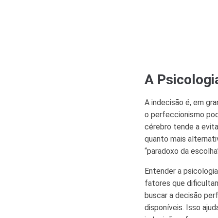
A Psicologi
A indecisão é, em gra
o perfeccionismo pod
cérebro tende a evi
quanto mais alternat
“paradoxo da escolha”
Entender a psicologia
fatores que dificult
buscar a decisão per
disponíveis. Isso aju